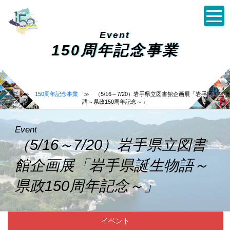
Event
150周年記念事業
トップ
≫
150周年記念事業
≫ （5/16～7/20）岩手県立図書館企画展「岩手県誕生物
語～県政150周年記念～」
Event
（5/16～7/20）岩手県立図書
館企画展「岩手県誕生物語～
県政150周年記念～」
イベント