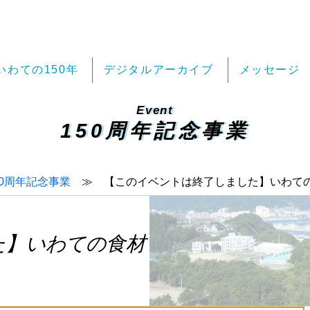
いわての150年
デジタルアーカイブ
メッセージ
Event
150周年記念事業
50周年記念事業
≫ 【このイベントは終了しました】いわて
た】いわての食材